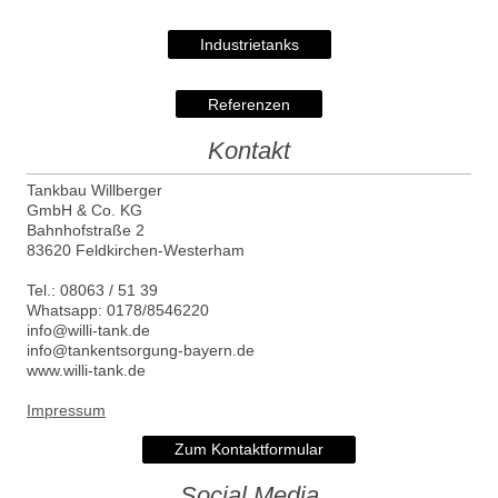
Industrietanks
Referenzen
Kontakt
Tankbau Willberger
GmbH & Co. KG
Bahnhofstraße 2
83620 Feldkirchen-Westerham
Tel.: 08063 / 51 39
Whatsapp: 0178/8546220
info@willi-tank.de
info@tankentsorgung-bayern.de
www.willi-tank.de
Impressu
m
Zum Kontaktformular
Social Media